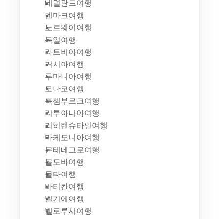
네덜란드여행
덴마크여행
노르웨이여행
독일여행
라트비아여행
러시아여행
루마니아여행
모나코여행
룩셈부르크여행
리투아니아여행
리히텐슈타인여행
마케도니아여행
몬테네그로여행
몰도바여행
몰타여행
바티칸여행
벨기에여행
벨로루시여행