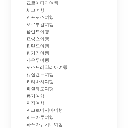
크로아티아여행
체코여행
키프로스여행
포르투갈여행
폴란드여행
프랑스여행
핀란드여행
헝가리여행
나우루여행
오스트레일리아여행
뉴질랜드여행
키리바시여행
마셜제도여행
통가여행
피지여행
미크로네시아여행
비누아투여행
파푸아뉴기니여행