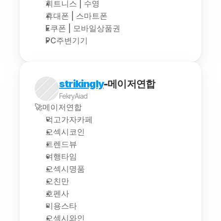
휘트니스 | 수영
휴대폰 | 스마트폰
E쿠폰 | 모바일상품권
PC주변기기
strikingly
-메이저연합
FekryAiad
🚀메이저연합
먹고가자카페
오섹시코인
트렌드뷰
여행타임
오섹시명품
오친만
호펜사
미용스타
오섹시와인