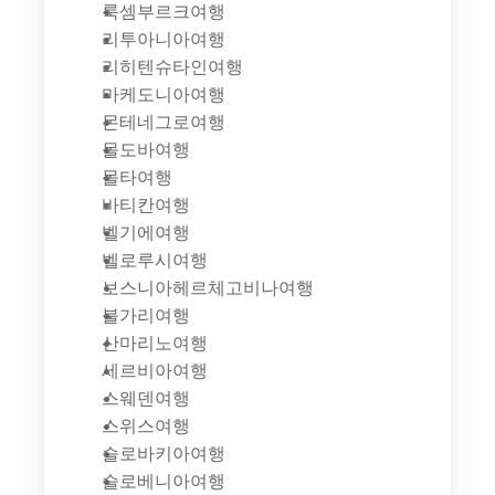
룩셈부르크여행
리투아니아여행
리히텐슈타인여행
마케도니아여행
몬테네그로여행
몰도바여행
몰타여행
바티칸여행
벨기에여행
벨로루시여행
보스니아헤르체고비나여행
불가리여행
산마리노여행
세르비아여행
스웨덴여행
스위스여행
슬로바키아여행
슬로베니아여행