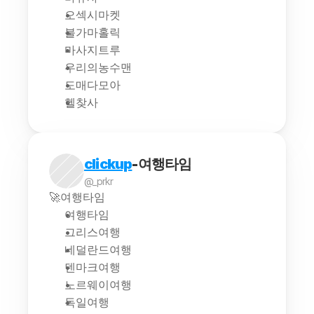
오섹시마켓
불가마홀릭
마사지트루
우리의농수맨
도매다모아
헬찾사
clickup
-여행타임
@_prkr
🚀여행타임
여행타임
그리스여행
네덜란드여행
덴마크여행
노르웨이여행
독일여행