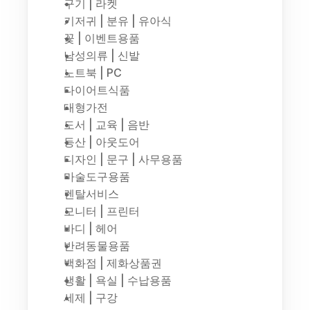
구기 | 라켓
기저귀 | 분유 | 유아식
꽃 | 이벤트용품
남성의류 | 신발
노트북 | PC
다이어트식품
대형가전
도서 | 교육 | 음반
등산 | 아웃도어
디자인 | 문구 | 사무용품
마술도구용품
렌탈서비스
모니터 | 프린터
바디 | 헤어
반려동물용품
백화점 | 제화상품권
생활 | 욕실 | 수납용품
세제 | 구강