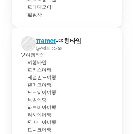
도매다모아
헬찾사
framer
-여행타임
@waller_texas
🚀여행타임
여행타임
그리스여행
네덜란드여행
덴마크여행
노르웨이여행
독일여행
라트비아여행
러시아여행
루마니아여행
모나코여행