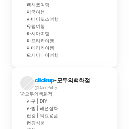
멕시코여행
미국여행
바베이도스여행
유럽여행
아시아여행
아프리카여행
아메리카여행
오세아니아여행
clickup
-모두의백화점
@DannPetty
🚀모두의백화점
가구 | DIY
가방 | 패션잡화
건강 | 의료용품
건강식품