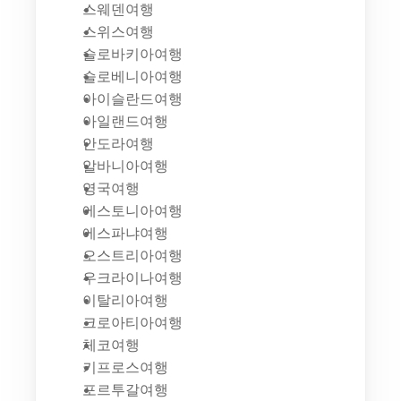
스웨덴여행
스위스여행
슬로바키아여행
슬로베니아여행
아이슬란드여행
아일랜드여행
안도라여행
알바니아여행
영국여행
에스토니아여행
에스파냐여행
오스트리아여행
우크라이나여행
이탈리아여행
크로아티아여행
체코여행
키프로스여행
포르투갈여행