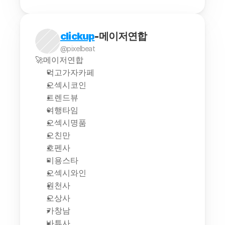
clickup
-메이저연합
@pixelbeat
🚀메이저연합
먹고가자카페
오섹시코인
트렌드뷰
여행타임
오섹시명품
오친만
호펜사
미용스타
오섹시와인
원천사
오상사
카창남
바튜사