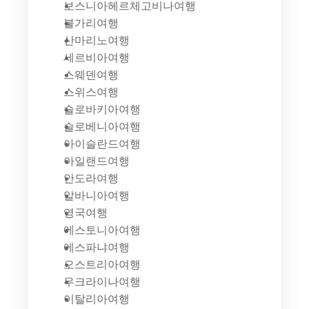
보스니아헤르체고비나여행
불가리여행
산마리노여행
세르비아여행
스웨덴여행
스위스여행
슬로바키아여행
슬로베니아여행
아이슬란드여행
아일랜드여행
안도라여행
알바니아여행
영국여행
에스토니아여행
에스파냐여행
오스트리아여행
우크라이나여행
이탈리아여행