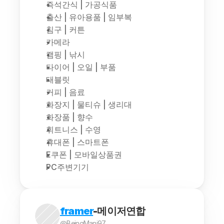
즉석간식 | 가공식품
출산 | 유아용품 | 임부복
침구 | 커튼
카메라
캠핑 | 낚시
타이어 | 오일 | 부품
태블릿
커피 | 음료
화장지 | 물티슈 | 생리대
화장품 | 향수
휘트니스 | 수영
휴대폰 | 스마트폰
E쿠폰 | 모바일상품권
PC주변기기
framer
-메이저연합
@BeingMani97