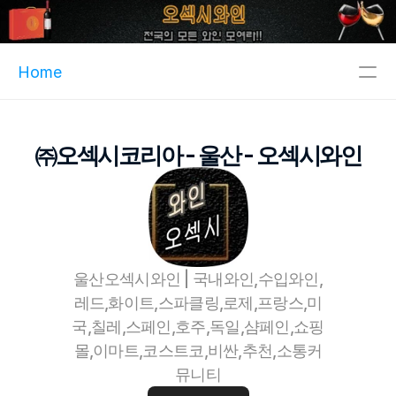
Home
주메뉴
㈜오섹시코리아 - 울산 - 오섹시와인
인기메뉴
파트너
핫블
XCLUB
울산오섹시와인 | 국내와인,수입와인,
오섹시이사
레드,화이트,스파클링,로제,프랑스,미
마스크팩파트너
국,칠레,스페인,호주,독일,샴페인,쇼핑
정수기파트너
몰,이마트,코스트코,비싼,추천,소통커
오섹시운세
뮤니티
병원파트너