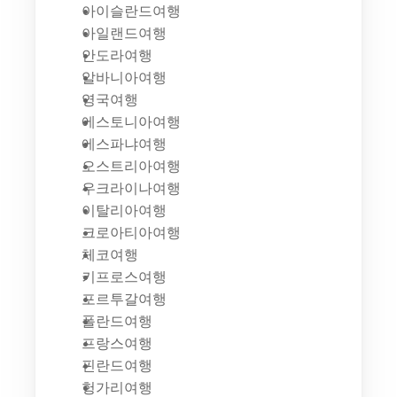
아이슬란드여행
아일랜드여행
안도라여행
알바니아여행
영국여행
에스토니아여행
에스파냐여행
오스트리아여행
우크라이나여행
이탈리아여행
크로아티아여행
체코여행
키프로스여행
포르투갈여행
폴란드여행
프랑스여행
핀란드여행
헝가리여행