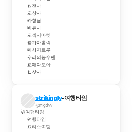
원천사
오상사
카창남
바튜사
오섹시마켓
불가마홀릭
마사지트루
우리의농수맨
도매다모아
헬찾사
strikingly
-여행타임
@migdvv
🚀여행타임
여행타임
그리스여행