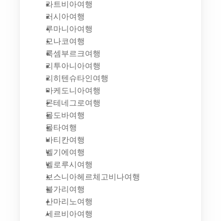
라트비아여행
러시아여행
루마니아여행
모나코여행
룩셈부르크여행
리투아니아여행
리히텐슈타인여행
마케도니아여행
몬테네그로여행
몰도바여행
몰타여행
바티칸여행
벨기에여행
벨로루시여행
보스니아헤르체고비나여행
불가리여행
산마리노여행
세르비아여행