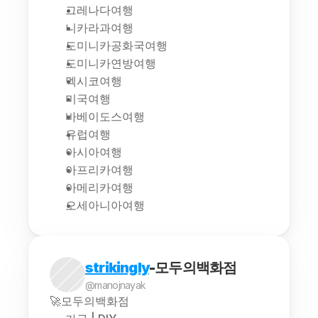
그레나다여행
니카라과여행
도미니카공화국여행
도미니카연방여행
멕시코여행
미국여행
바베이도스여행
유럽여행
아시아여행
아프리카여행
아메리카여행
오세아니아여행
strikingly
-모두의백화점
@manojnayak
🚀모두의백화점