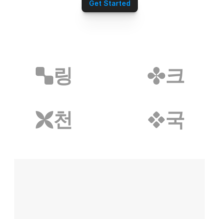
심부름/배달파트너
Get Started
재무설계파트너
전자담배파트너
리눅스파트너
무지티파트너
탈모파트너
미싱파트너
링
크
가발파트너
타투파트너
레저스포츠파트너
어학연수파트너
천
국
애완용품파트너
밀키트파트너
약초파트너
캠핑파트너
튜닝파트너
모델파트너
다이어트파트너
렌트카파트너
스마트폰파트너
화장품파트너