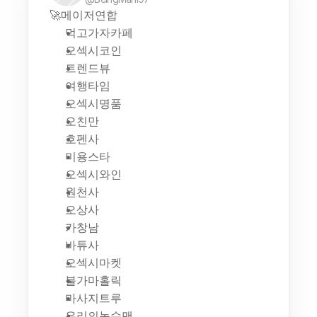
🚀메이저연합
먹고가자카페
오섹시코인
트렌드뷰
여행타임
오섹시명품
오친만
호펜사
미용스타
오섹시와인
원천사
오상사
카창남
바튜사
오섹시마켓
불가마홀릭
마사지트루
우리의농수맨