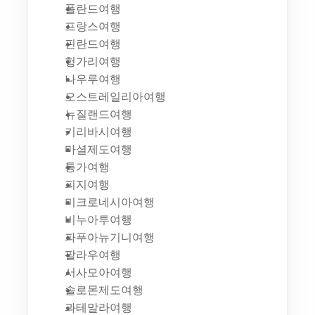
폴란드여행
프랑스여행
핀란드여행
헝가리여행
나우루여행
오스트레일리아여행
뉴질랜드여행
키리바시여행
마셜제도여행
통가여행
피지여행
미크로네시아여행
비누아투여행
파푸아뉴기니여행
팔라우여행
서사모아여행
솔로몬제도여행
과테말라여행