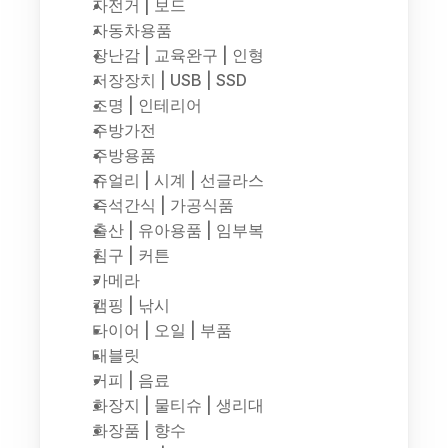
자전거 | 보드
자동차용품
장난감 | 교육완구 | 인형
저장장치 | USB | SSD
조명 | 인테리어
주방가전
주방용품
쥬얼리 | 시계 | 선글라스
즉석간식 | 가공식품
출산 | 유아용품 | 임부복
침구 | 커튼
카메라
캠핑 | 낚시
타이어 | 오일 | 부품
태블릿
커피 | 음료
화장지 | 물티슈 | 생리대
화장품 | 향수