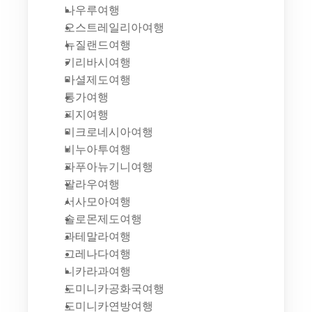
나우루여행
오스트레일리아여행
뉴질랜드여행
키리바시여행
마셜제도여행
통가여행
피지여행
미크로네시아여행
비누아투여행
파푸아뉴기니여행
팔라우여행
서사모아여행
솔로몬제도여행
과테말라여행
그레나다여행
니카라과여행
도미니카공화국여행
도미니카연방여행